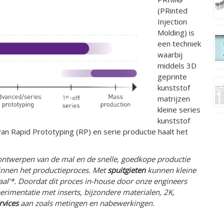
(PRinted
Injection
Molding) is
een techniek
waarbij
middels 3D
geprinte
kunststof
matrijzen
kleine series
kunststof
an Rapid Prototyping (RP) en serie productie haalt het
et ontwerpen van de mal en de snelle, goedkope productie
binnen het productieproces.
Met
spuitgieten
kunnen kleine
aal’*. Doordat dit proces in-house door onze engineers
rimentatie met inserts, bijzondere materialen, 2K,
rvices
aan zoals metingen en nabewerkingen.