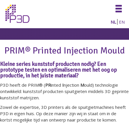
Togg
navig
NL
EN
PRIM® Printed Injection Mould
Kleine series kunststof producten nodig? Een
prototype testen en optimaliseren met het oog op
productie, in het juiste materiaal?
P3D heeft de PRIM® (
PR
inted
I
njection
M
ould) technologie
ontwikkeld: kunststof producten spuitgieten middels 3D geprinte
kunststof matrijzen.
Zowel de expertise, 3D printers als de spuitgietmachines heeft
P3D in eigen huis. Op deze manier zijn wij in staat om in de
kortst mogelijke tijd van ontwerp naar productie te komen.