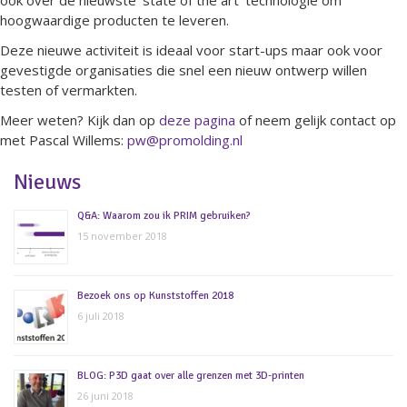
ook over de nieuwste ‘state of the art’ technologie om
hoogwaardige producten te leveren.
Deze nieuwe activiteit is ideaal voor start-ups maar ook voor
gevestigde organisaties die snel een nieuw ontwerp willen
testen of vermarkten.
Meer weten? Kijk dan op
deze pagina
of neem gelijk contact op
met Pascal Willems:
pw@promolding.nl
Nieuws
Q&A: Waarom zou ik PRIM gebruiken?
15 november 2018
Bezoek ons op Kunststoffen 2018
6 juli 2018
BLOG: P3D gaat over alle grenzen met 3D-printen
26 juni 2018