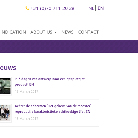
+31 (0)70 711 20 28
NL
EN
 INDICATION
ABOUT US
NEWS
CONTACT
ieuws
In 3 dagen van ontwerp naar een gespuitgiet
product! EN
13 March 2017
Achter de schermen ‘Het geheim van de meester’
reproductie karakteristieke achthoekige lijst EN
13 March 2017